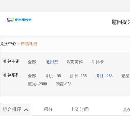
慰问提
兑换中心
>
自选礼包
礼包主题:
全部
通用型
深海海鲜
牛排卡
礼包系列:
全部
明月--98
骄阳--158
满月--268
繁星-
流光--2988
朝霞-658
综合排序
积分
上架时间
共
0