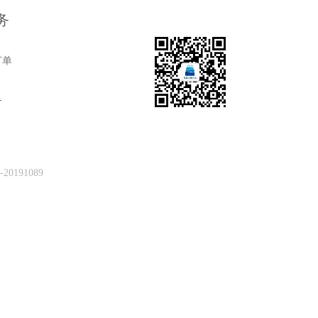
务
订单
务
0191089