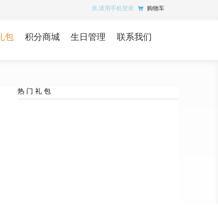
亲,请用手机登录
购物车
礼包
积分商城
生日管理
联系我们
热 门 礼 包