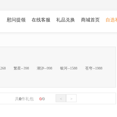
慰问提领
在线客服
礼品兑换
商城首页
自选
268
繁星--398
潮汐--998
银河--1588
苍穹--1988
共
0
件礼包
0
/0
<
>