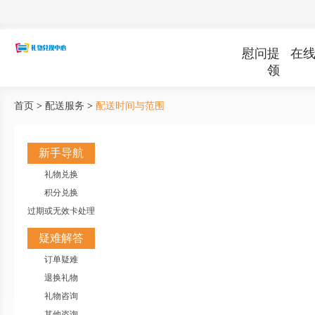
慰问提
在
领
首页
>
配送服务
>
配送时间与范围
新手导航
礼物兑换
积分兑换
过期或无效卡处理
疑难解答
订单疑难
退换礼物
礼物咨询
其他咨询