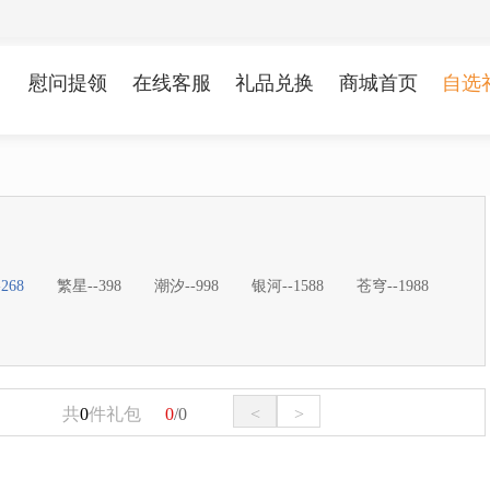
慰问提领
在线客服
礼品兑换
商城首页
自选
268
繁星--398
潮汐--998
银河--1588
苍穹--1988
共
0
件礼包
0
/0
<
>