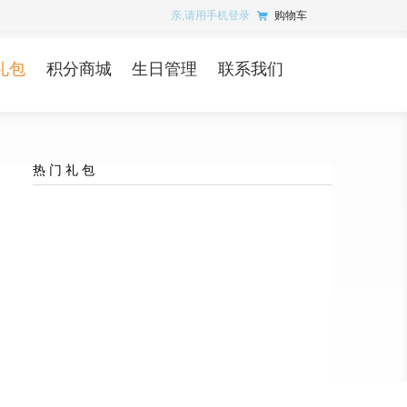
亲,请用手机登录
购物车
礼包
积分商城
生日管理
联系我们
热 门 礼 包