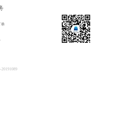
务
订单
务
0191089