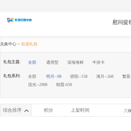
慰问提
兑换中心
>
自选礼包
礼包主题:
全部
通用型
深海海鲜
牛排卡
礼包系列:
全部
明月--98
骄阳--158
满月--268
繁星-
流光--2988
朝霞-658
综合排序
积分
上架时间
共
0