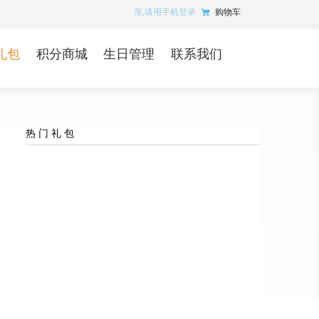
亲,请用手机登录
购物车
礼包
积分商城
生日管理
联系我们
热 门 礼 包