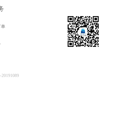
务
订单
务
0191089