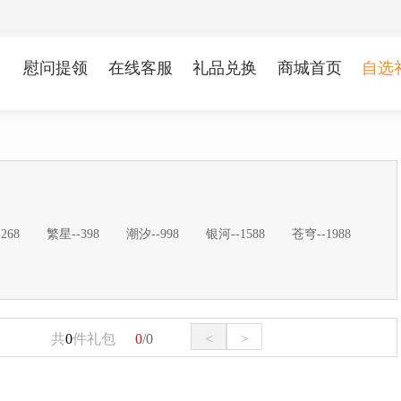
慰问提领
在线客服
礼品兑换
商城首页
自选
268
繁星--398
潮汐--998
银河--1588
苍穹--1988
共
0
件礼包
0
/0
<
>